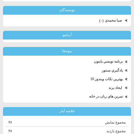
نويسندگان
صبا محمدي
(۰)
آرشيو
پيوندها
برنامه نويسي پايتون
يادگيري سنتور
بهترين نكات ويندوز 10
ايجاد برند
تمرين هاي زبان در خانه
خلاصه آمار
مجموع نمایش‌
۴۷
مجموع بازدید
۴۷